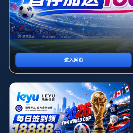
详解2026世界杯盘口