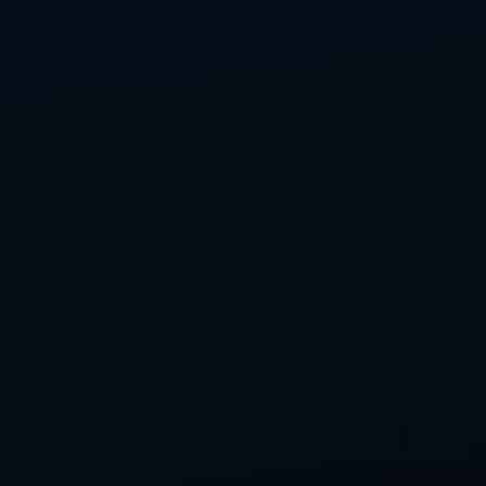
。在传统意义上，主流机构会围绕胜平负盘口 亚洲让球盘 大
球盘
则通过让球平衡两队实力差距，而
大小球盘
聚焦于进球总
新闻情绪 历史交锋数据等大量信息一起被机构重新定价。
意味着部分场次存在明显的时差与气候差异，中北美地区球队可
某场在高海拔城市进行的小组赛，若南美球队更习惯此类环
量化反映。