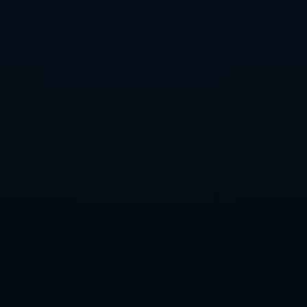
心概念与变化特点
扩军到四十八支球队，多出的小组赛场次意味着盘口类型更丰富、波动更频繁
玩法构建完整的盘口体系。简单来说，
胜平负盘口
主要看比赛结果，
亚洲让
预设值。到了世界杯这种级别赛事，盘口不会孤立存在，而是和球队阵容 
年一个重大变化在于比赛密度和跨国因素。美国 加拿大 墨西哥三地承办，
据一定先机。盘口开出时，这些因素往往会被隐含进让球与赔率里。比如
在盘口上得到的让球幅度略小于以往同级别对手，这是机构对环境因素的
常见盘口类型