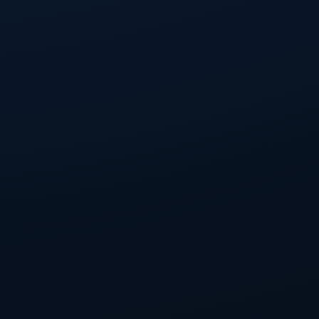
军而备受期待。对很多人来说，如何看懂盘口走势、抓住临场变
想享受观赛乐趣，又希望在赔率与数据中找到属于自己的机