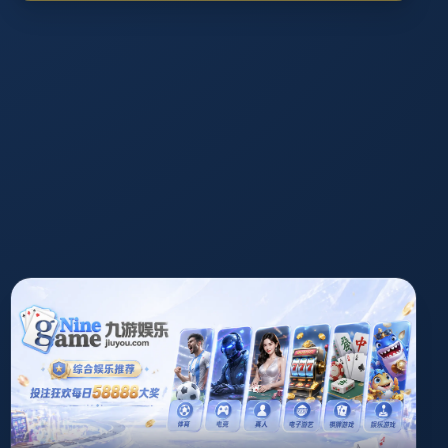
0:30:10+08:00