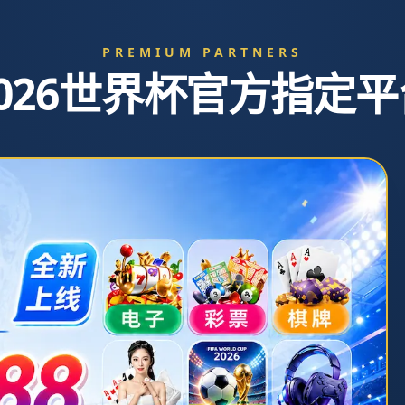
网站首页
关于我们
产品展示
详解2026世界杯盘口及最新